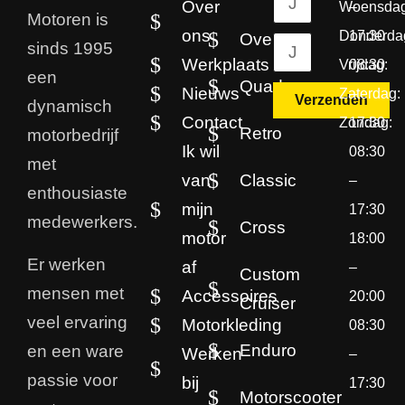
Over
Woensdag
–
Motoren is
ons
Donderda
17:30
Overig
sinds 1995
Werkplaats
Vrijdag:
08:30
een
Quad
Nieuws
Zaterdag:
–
Verzenden
dynamisch
Contact
Zondag:
17:30
Retro
Alternative:
motorbedrijf
Ik wil
08:30
met
van
Classic
–
enthousiaste
mijn
17:30
medewerkers.
Cross
motor
18:00
Er werken
af
–
Custom
mensen met
Accessoires
20:00
Cruiser
veel ervaring
Motorkleding
08:30
Enduro
en een ware
Werken
–
passie voor
bij
17:30
Motorscooter