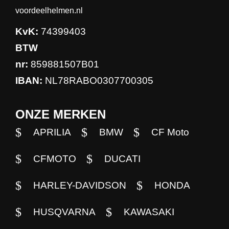
voordeelhelmen.nl
KvK:
74399403
BTW
nr:
859881507B01
IBAN:
NL78RABO0307700305
ONZE MERKEN
APRILIA
BMW
CF Moto
CFMOTO
DUCATI
HARLEY-DAVIDSON
HONDA
HUSQVARNA
KAWASAKI